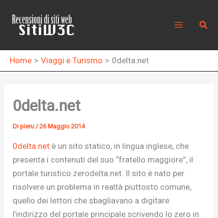
Vai
al
Cerc
contenuto
Home
Viaggi e Turismo
0delta.net
0delta.net
Di
pieru
/
26 Maggio 2014
0delta.net
è un sito statico, in lingua inglese, che
presenta i contenuti del suo “fratello maggiore”, il
portale turistico zerodelta.net. Il sito è nato per
risolvere un problema in realtà piuttosto comune,
quello dei lettori che sbagliavano a digitare
l’indirizzo del portale principale scrivendo lo zero in