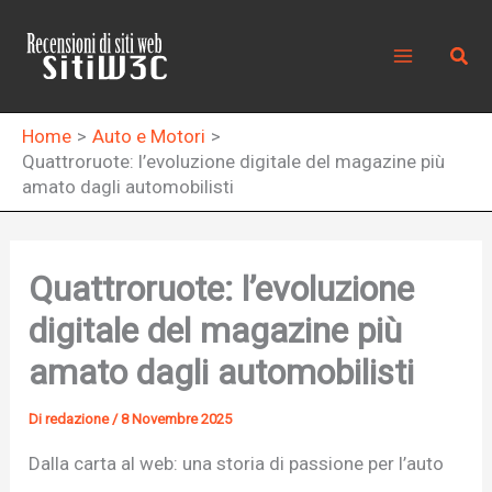
Vai
al
Cerc
contenuto
Home
Auto e Motori
Quattroruote: l’evoluzione digitale del magazine più
amato dagli automobilisti
Quattroruote: l’evoluzione
digitale del magazine più
amato dagli automobilisti
Di
redazione
/
8 Novembre 2025
Dalla carta al web: una storia di passione per l’auto