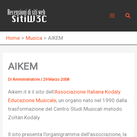
Vai
al
Cerc
contenuto
Home
Musica
AIKEM
AIKEM
Di
Amministratore
/
29 Marzo 2008
Aikem.it è il sito dell’
Associazione Italiana Kodaly
Educazione Musicale
, un organo nato nel 1990 dalla
trasformazione del Centro Studi Musicali metodo
Zoltán Kodály.
Il sito presenta l’organigramma dell’associazione, la