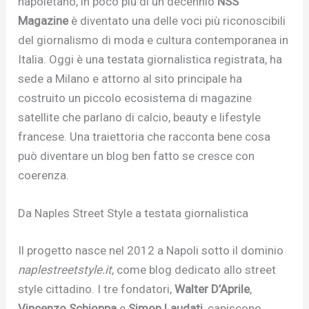
napoletano, in poco più di un decennio
NSS
Magazine
è diventato una delle voci più riconoscibili
del giornalismo di moda e cultura contemporanea in
Italia. Oggi è una testata giornalistica registrata, ha
sede a Milano e attorno al sito principale ha
costruito un piccolo ecosistema di magazine
satellite che parlano di calcio, beauty e lifestyle
francese. Una traiettoria che racconta bene cosa
può diventare un blog ben fatto se cresce con
coerenza.
Da Naples Street Style a testata giornalistica
Il progetto nasce nel 2012 a Napoli sotto il dominio
naplestreetstyle.it
, come blog dedicato allo street
style cittadino. I tre fondatori,
Walter D’Aprile
,
Vincenzo Schioppa
e
Simon Laudati
, capiscono