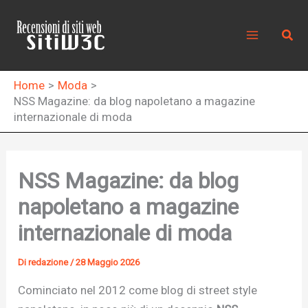
Vai
al
Cerc
contenuto
Home
Moda
NSS Magazine: da blog napoletano a magazine
internazionale di moda
NSS Magazine: da blog
napoletano a magazine
internazionale di moda
Di
redazione
/
28 Maggio 2026
Cominciato nel 2012 come blog di street style